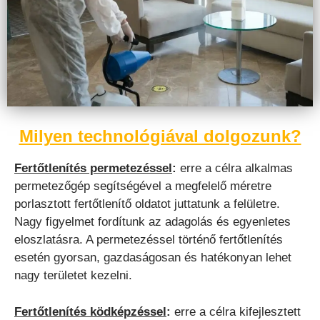
Milyen technológiával dolgozunk?
Fertőtlenítés permetezéssel
:
erre a célra alkalmas
permetezőgép segítségével a megfelelő méretre
porlasztott fertőtlenítő oldatot juttatunk a felületre.
Nagy figyelmet fordítunk az adagolás és egyenletes
eloszlatásra. A permetezéssel történő fertőtlenítés
esetén gyorsan, gazdaságosan és hatékonyan lehet
nagy területet kezelni.
Fertőtlenítés ködképzéssel
:
erre a célra kifejlesztett