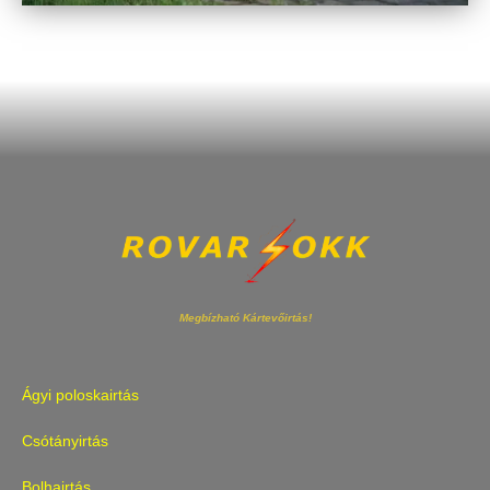
Megbízható Kártevőirtás!
Ágyi poloskairtás
Csótányirtás
Bolhairtás