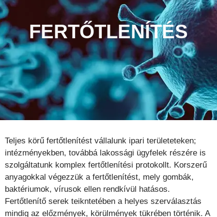
FERTŐTLENÍTÉS
Teljes körű fertőtlenítést vállalunk ipari területeteken;
intézményekben, továbbá lakossági ügyfelek részére is
szolgáltatunk komplex fertőtlenítési protokollt. Korszerű
anyagokkal végezzük a fertőtlenítést, mely gombák,
baktériumok, vírusok ellen rendkívül hatásos.
Fertőtlenítő serek teikntetében a helyes szerválasztás
mindig az előzmények, körülmények tükrében történik. A