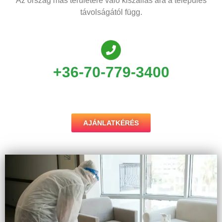
Az ország más területére való kiszállás ára a település
távolságától függ.
+36-70-779-3400
AJÁNLATKÉRÉS