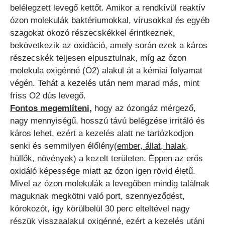
belélegzett levegő kettőt. Amikor a rendkívül reaktív
ózon molekulák baktériumokkal, vírusokkal és egyéb
szagokat okozó részecskékkel érintkeznek,
bekövetkezik az oxidáció, amely során ezek a káros
részecskék teljesen elpusztulnak, míg az ózon
molekula oxigénné (O2) alakul át a kémiai folyamat
végén. Tehát a kezelés után nem marad más, mint
friss O2 dús levegő.
Fontos megemlíteni
,
hogy az ózongáz mérgező,
nagy mennyiségű, hosszú távú belégzése irritáló és
káros lehet, ezért a kezelés alatt ne tartózkodjon
senki és semmilyen élőlény(
ember, állat, halak,
hüllők, növények
) a kezelt területen. Éppen az erős
oxidáló képessége miatt az ózon igen rövid életű.
Mivel az ózon molekulák a levegőben mindig találnak
maguknak megkötni való port, szennyeződést,
kórokozót, így körülbelül 30 perc elteltével nagy
részük visszaalakul oxigénné, ezért a kezelés utáni