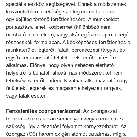
speciális eszköz segítségével. Ennek a módszernek
köszönhetően lehetőség van légtér- és felületek
egyidejűleg történő fertőtlenítésére. A munkaoldat
porlasztása lehet, ködpermet (különböző nem
mosható felületeken), vagy akár egészen apró lebegő
részecskék formájában. A ködképzéses fertőtlenítés a
munkaterület légterét, falait, berendezési tárgyait és
egyéb nem mosható felületeinek fertőtlenítésére
alkalmas. Előnye, hogy olyan nehezen elérhető
helyekre is behatol, ahová más módszerekkel nem
lehetséges fertőtleníteni. Kiválóan alkalmazható nagy
felületek, légterek és magasan elhelyezett tárgyak,
vagy falak esetén.
Fertőtlenítés ózongenerátorral
: Az ózongázzal
történő kezelés során semmilyen vegyszerre nincs
szükség, így a tisztítási folyamat környezetbarát. Az
ózongáz (O3) három oxigén atomot tartalmaz, míg a