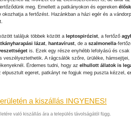
 fertőződünk meg. Emellett a patkányokon és egereken
élős
okozhatja a fertőzést. Hazánkban a házi egér és a vándorpa
t.
között találjuk többek között a
leptospirózist
, a fertőző
agy
tkányharapási lázat
,
hantavírust
, de a
szalmonella
-fertőz
veszettséget
is. Ezek egy része enyhébb lefolyású és csak 
veszélyeztethetik. A rágcsálók szőre, ürüléke, hámsejtjei, 
rzékenyeknél. Érdemes tudni, hogy az
elhullott állatok is le
 elpusztult egeret, patkányt ne fogjuk meg puszta kézzel,
c
területén a kiszállás INGYENES!
etére való kiszállás ára a település távolságától függ.