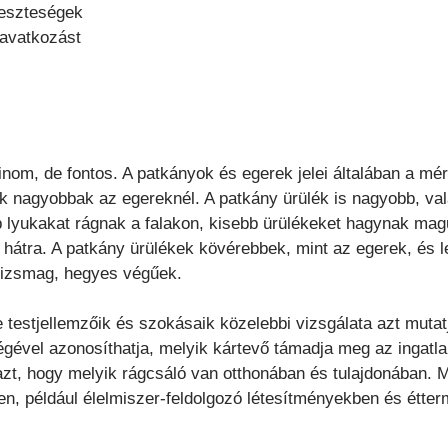
veszteségek
eavatkozást
inom, de fontos. A patkányok és egerek jelei általában a mé
ok nagyobbak az egereknél. A patkány ürülék is nagyobb, val
 lyukakat rágnak a falakon, kisebb ürülékeket hagynak mag
hátra. A patkány ürülékek kövérebbek, mint az egerek, és l
 rizsmag, hegyes végűek.
 testjellemzőik és szokásaik közelebbi vizsgálata azt muta
gével azonosíthatja, melyik kártevő támadja meg az ingatl
azt, hogy melyik rágcsáló van otthonában és tulajdonában. 
n, például élelmiszer-feldolgozó létesítményekben és étte