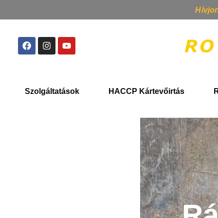
Hívjo
Szolgáltatások
HACCP Kártevőirtás
R
Rá