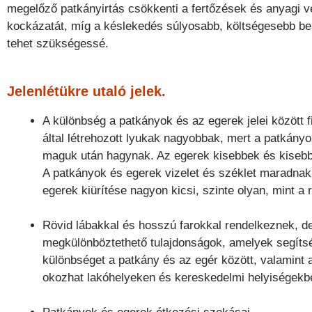
megelőző patkányirtás csökkenti a fertőzések és anyagi 
kockázatát, míg a késlekedés súlyosabb, költségesebb b
tehet szükségessé.
Jelenlétükre utaló jelek.
A különbség a patkányok és az egerek jelei között f
által létrehozott lyukak nagyobbak, mert a patkány
maguk után hagynak. Az egerek kisebbek és kisebb
A patkányok és egerek vizelet és széklet maradnak 
egerek kiürítése nagyon kicsi, szinte olyan, mint a
Rövid lábakkal és hosszú farokkal rendelkeznek, de
megkülönböztethető tulajdonságok, amelyek segítsé
különbséget a patkány és az egér között, valamint 
okozhat lakóhelyeken és kereskedelmi helyiségekbe