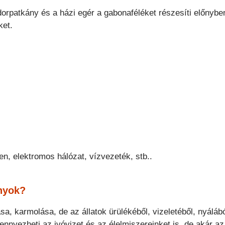
orpatkány és a házi egér a gabonaféléket részesíti előnybe
ket.
en, elektromos hálózat, vízvezeték, stb..
ányok?
, karmolása, de az állatok ürülékéből, vizeletéből, nyáláb
nnyezheti az ivóvizet és az élelmiszereinket is, de akár az 