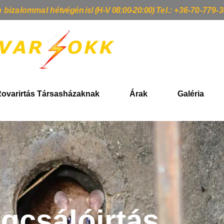
n bizalommal h
étvégén is! (H-V 08:00-20:00)
Tel.: +36-70-779-
ovarirtás Társasházaknak
Árak
Galéria
gcsálóirtás