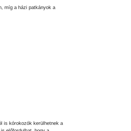
n, míg a házi patkányok a
ól is kórokozók kerülhetnek a
is előfordulhat, hogy a