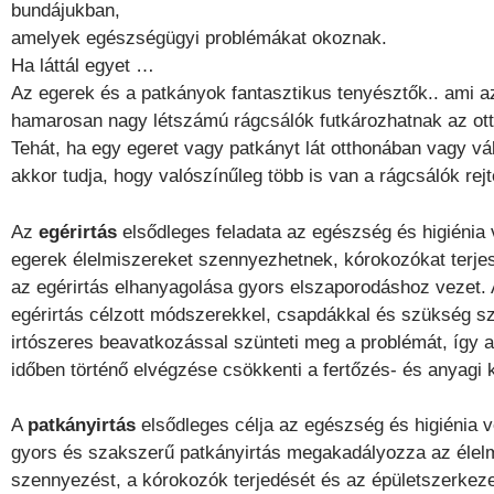
bundájukban,
amelyek egészségügyi problémákat okoznak.
Ha láttál egyet …
Az egerek és a patkányok fantasztikus tenyésztők.. ami azt
hamarosan nagy létszámú rágcsálók futkározhatnak az ot
Tehát, ha egy egeret vagy patkányt lát otthonában vagy vá
akkor tudja, hogy valószínűleg több is van a rágcsálók rej
Az
egérirtás
elsődleges feladata az egészség és higiénia
egerek élelmiszereket szennyezhetnek, kórokozókat terje
az egérirtás elhanyagolása gyors elszaporodáshoz vezet. A
egérirtás célzott módszerekkel, csapdákkal és szükség sz
irtószeres beavatkozással szünteti meg a problémát, így a
időben történő elvégzése csökkenti a fertőzés- és anyagi 
A
patkányirtás
elsődleges célja az egészség és higiénia 
gyors és szakszerű patkányirtás megakadályozza az élel
szennyezést, a kórokozók terjedését és az épületszerkezet