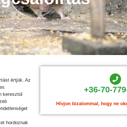
tást értjük. Az
les
+36-70-779
n keresztül
zeli
Hívjon bizalommal, hogy ne ok
endetlenséget
ket hordoznak