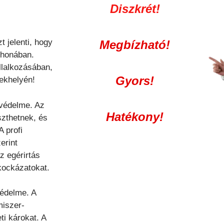
Diszkrét!
 jelenti, hogy
Megbízható!
thonában.
llalkozásában,
Gyors!
tekhelyén!
 védelme. Az
Hatékony!
szthetnek, és
 profi
erint
z egérirtás
kockázatokat.
védelme. A
miszer-
i károkat. A