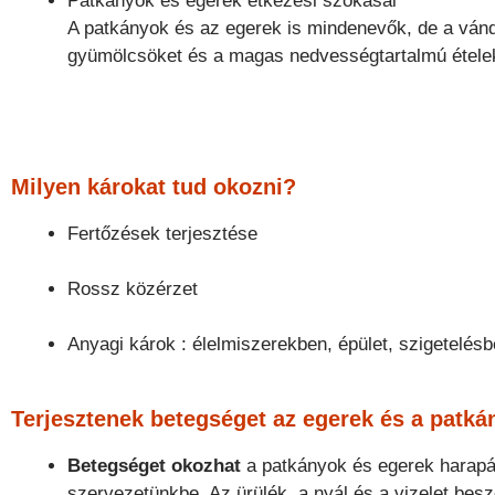
Patkányok és egerek étkezési szokásai
A patkányok és az egerek is mindenevők, de a vánd
gyümölcsöket és a magas nedvességtartalmú étele
Milyen károkat tud okozni?
Fertőzések terjesztése
Rossz közérzet
Anyagi károk : élelmiszerekben, épület, szigetelésb
Terjesztenek betegséget az egerek és a patk
Betegséget okozhat
a patkányok és egerek harapása
szervezetünkbe. Az ürülék, a nyál és a vizelet besze