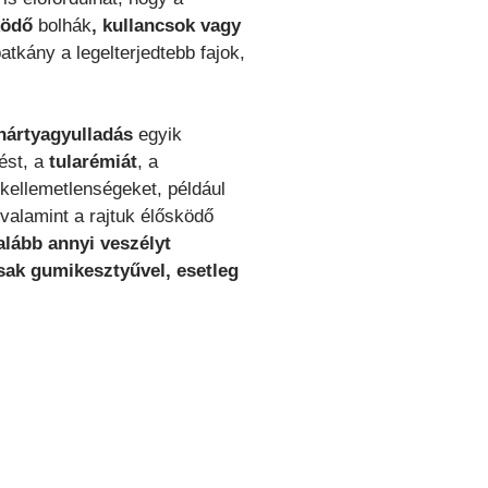
ködő
bolhák
, kullancsok vagy
tkány a legelterjedtebb fajok,
hártyagyulladás
egyik
ést, a
tularémiát
, a
kellemetlenségeket, például
valamint a rajtuk élősködő
galább annyi veszélyt
sak gumikesztyűvel, esetleg