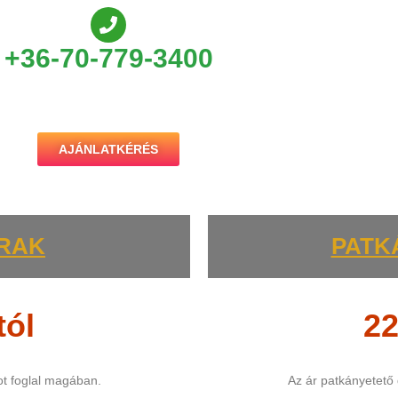
+36-70-779-3400
AJÁNLATKÉRÉS
ÁRAK
PATK
tól
22
ot foglal magában.
Az ár patkányetető