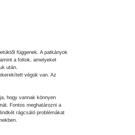
retüktől függenek. A patkányok
amint a foltok, amelyeket
uk után.
ekerekített végük van. Az
tja, hogy vannak könnyen
anát. Fontos meghatározni a
Mindkét rágcsáló problémákat
rmekben.