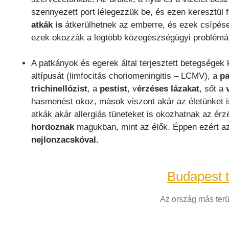
szennyezett port lélegezzük be, és ezen keresztül
atkák is
átkerülhetnek az emberre, és ezek csípése 
ezek okozzák a legtöbb közegészségügyi problémá
A patkányok és egerek által terjesztett betegségek 
altípusát (limfocitás choriomeningitis – LCMV), a
pa
trichinellózist
, a
pestist
, v
érzéses lázakat
, sőt a
hasmenést okoz, mások viszont akár az életünket is 
atkák akár allergiás tüneteket is okozhatnak az é
hordoznak
magukban, mint az élők. Éppen ezért az
nejlonzacskóval.
Budapest 
Az ország más terül