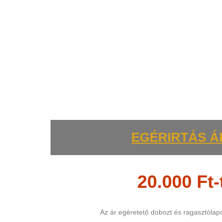
EGÉRIRTÁS 
20.000 Ft-
Az ár egéretető dobozt és ragasztólap