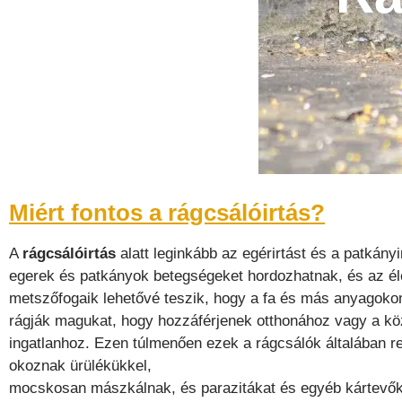
Miért fontos a rágcsálóirtás?
A
rágcsálóirtás
alatt leginkább az egérirtást és a patkányir
egerek és patkányok betegségeket hordozhatnak, és az é
metszőfogaik lehetővé teszik, hogy a fa és más anyagoko
rágják magukat, hogy hozzáférjenek otthonához vagy a kö
ingatlanhoz. Ezen túlmenően ezek a rágcsálók általában r
okoznak ürülékükkel,
mocskosan mászkálnak, és parazitákat és egyéb kártevő