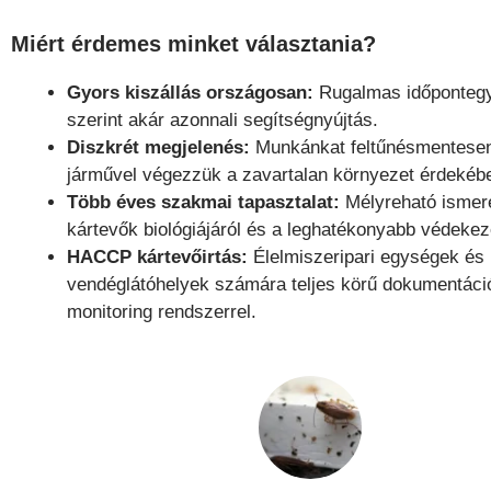
Miért érdemes minket választania?
Gyors kiszállás országosan:
Rugalmas időpontegy
szerint akár azonnali segítségnyújtás.
Diszkrét megjelenés:
Munkánkat feltűnésmentesen,
járművel végezzük a zavartalan környezet érdekéb
Több éves szakmai tapasztalat:
Mélyreható ismer
kártevők biológiájáról és a leghatékonyabb védekez
HACCP kártevőirtás:
Élelmiszeripari egységek és
vendéglátóhelyek számára teljes körű dokumentáci
monitoring rendszerrel.