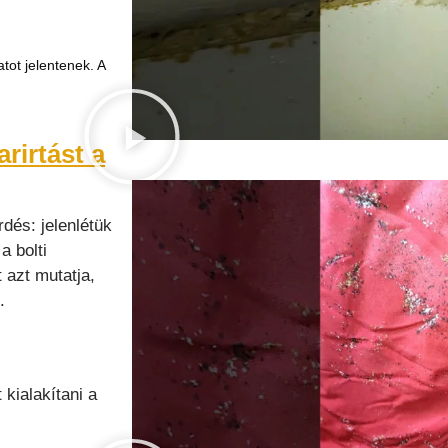
ot jelentenek. A
rirtást a
dés: jelenlétük
a bolti
 azt mutatja,
.
kialakítani a