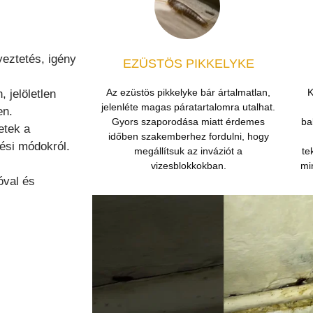
eztetés, igény
EZÜSTÖS PIKKELYKE
Az ezüstös pikkelyke bár ártalmatlan,
K
 jelöletlen
jelenléte magas páratartalomra utalhat.
en.
Gyors szaporodása miatt érdemes
ba
etek a
időben szakemberhez fordulni, hogy
ési módokról.
megállítsuk az inváziót a
te
vizesblokkokban.
mi
óval és