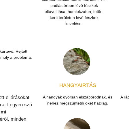
padlástérben lévő fészkek
eltávolítása, homlokzaton, tetőn,
kerti területen lévő fészkek
kezelése.
ártevő. Rejtett
komoly a probléma.
HANGYAIRTÁS
tt eljárásokat
A hangyák gyorsan elszaporodnak, és
A rá
nehéz megszüntetni őket házilag.
ra. Legyen szó
lmi
séről, minden