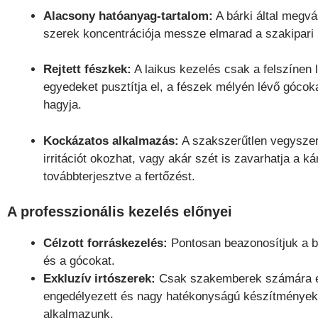
Alacsony hatóanyag-tartalom:
A bárki által megvá
szerek koncentrációja messze elmarad a szakipari i
Rejtett fészkek:
A laikus kezelés csak a felszínen 
egyedeket pusztítja el, a fészek mélyén lévő gócoka
hagyja.
Kockázatos alkalmazás:
A szakszerűtlen vegysze
irritációt okozhat, vagy akár szét is zavarhatja a ká
továbbterjesztve a fertőzést.
A professzionális kezelés előnyei
Célzott forráskezelés:
Pontosan beazonosítjuk a 
és a gócokat.
Exkluzív irtószerek:
Csak szakemberek számára e
engedélyezett és nagy hatékonyságú készítmények
alkalmazunk.