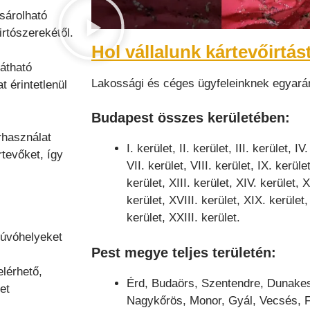
sárolható
rtószerekétől.
Hol vállalunk kártevőirtás
látható
Lakossági és céges ügyfeleinknek egyará
t érintetlenül
Budapest
összes kerületében:
rhasználat
I. kerület, II. kerület, III. kerület, IV
rtevőket, így
VII. kerület, VIII. kerület, IX. kerüle
kerület, XIII. kerület, XIV. kerület, 
kerület, XVIII. kerület, XIX. kerület,
kerület, XXIII. kerület.
búvóhelyeket
Pest megye
teljes területén:
lérhető,
Érd, Budaörs, Szentendre, Dunakes
et
Nagykőrös, Monor, Gyál, Vecsés, 