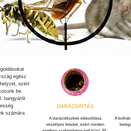
egoldásokat
ország egész
helyzet, ezért
kozunk be.
l, hangyáról
tesség
DARÁZSIRTÁS
ink számára
A darázsfészkek eltávolítása
A bolhák
veszélyes feladat, ezért minden
betegs
esetben szakemberre kell bízni. Pl.: