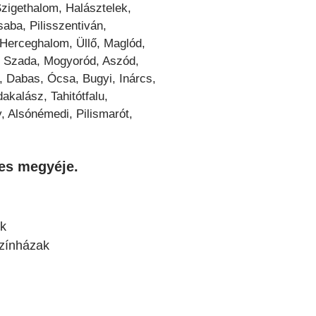
zigethalom, Halásztelek,
saba, Pilisszentiván,
, Herceghalom, Üllő, Maglód,
, Szada, Mogyoród, Aszód,
a, Dabas, Ócsa, Bugyi, Inárcs,
kalász, Tahitótfalu,
 Alsónémedi, Pilismarót,
es megyéje.
ak
színházak