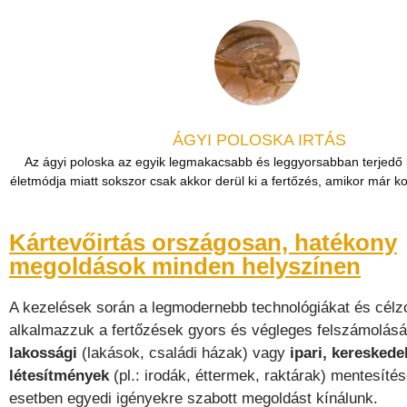
ÁGYI POLOSKA IRTÁS
Az ágyi poloska az egyik legmakacsabb és leggyorsabban terjedő k
életmódja miatt sokszor csak akkor derül ki a fertőzés, amikor már 
Kártevőirtás országosan, hatékony
megoldások minden helyszínen
A kezelések során a legmodernebb technológiákat és célzo
alkalmazzuk a fertőzések gyors és végleges felszámolásá
lakossági
(lakások, családi házak) vagy
ipari, kereskede
létesítmények
(pl.: irodák, éttermek, raktárak) mentesíté
esetben egyedi igényekre szabott megoldást kínálunk.