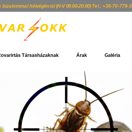
n bizalommal h
étvégén is! (H-V 08:00-20:00)
Tel.: +36-70-779-
ovarirtás Társasházaknak
Árak
Galéria
S