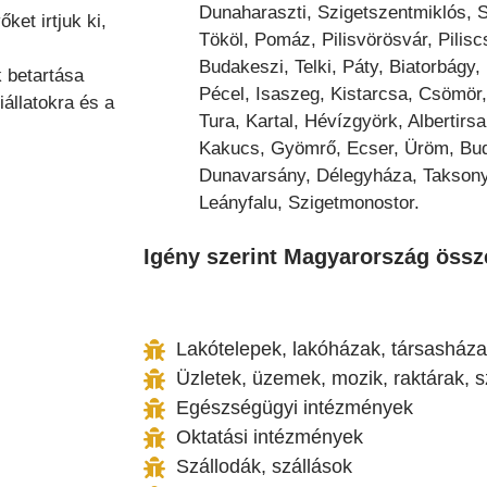
Dunaharaszti, Szigetszentmiklós, S
et irtjuk ki,
Tököl, Pomáz, Pilisvörösvár, Pilisc
Budakeszi, Telki, Páty, Biatorbágy
k betartása
Pécel, Isaszeg, Kistarcsa, Csömör
iállatokra és a
Tura, Kartal, Hévízgyörk, Albertirs
Kakucs, Gyömrő, Ecser, Üröm, Buda
Dunavarsány, Délegyháza, Taksony,
Leányfalu, Szigetmonostor.
Igény szerint
Magyarország
össz
Lakótelepek, lakóházak, társasház
Üzletek, üzemek, mozik, raktárak, 
Egészségügyi intézmények
Oktatási intézmények
Szállodák, szállások