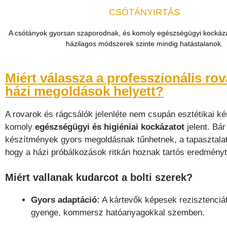
CSÓTÁNYIRTÁS
A csótányok gyorsan szaporodnak, és komoly egészségügyi kockázat
házilagos módszerek szinte mindig hatástalanok.
Miért válassza a professzionális rova
házi megoldások helyett?
A rovarok és rágcsálók jelenléte nem csupán esztétikai kér
komoly
egészségügyi és higiéniai kockázatot
jelent. Bár 
készítmények gyors megoldásnak tűnhetnek, a tapasztalat
hogy a házi próbálkozások ritkán hoznak tartós eredményt
Miért vallanak kudarcot a bolti szerek?
Gyors adaptáció:
A kártevők képesek rezisztenciát 
gyenge, kommersz hatóanyagokkal szemben.