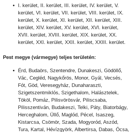
I. kerület, II. kerület, III. kerület, IV. kerület, V.
kerület, VI. kerület, VII. kerület, VIII. kerület, IX.
kerület, X. kerület, XI. kerület, XII. kerület, XIII.
kerület, XIV. kerület, XV. kerület, XVI. kerület,
XVII. kerület, XVIII. kerület, XIX. kerület, XX.
kerület, XXI. kerület, XXII. kerület, XXIII. kerület.
Pest megye (vármegye)
teljes területén:
Érd, Budaörs, Szentendre, Dunakeszi, Gödöllő,
Vác, Cegléd, Nagykőrös, Monor, Gyál, Vecsés,
Fót, Göd, Veresegyház, Dunaharaszti,
Szigetszentmiklós, Szigethalom, Halásztelek,
Tököl, Pomáz, Pilisvörösvár, Piliscsaba,
Pilisszentiván, Budakeszi, Telki, Páty, Biatorbágy,
Herceghalom, Üllő, Maglód, Pécel, Isaszeg,
Kistarcsa, Csömör, Szada, Mogyoród, Aszód,
Tura, Kartal, Hévízgyörk, Albertirsa, Dabas, Ócsa,