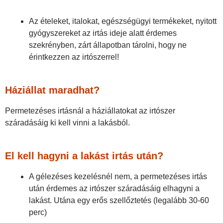
Az ételeket, italokat, egészségügyi termékeket, nyitott
gyógyszereket az irtás ideje alatt érdemes
szekrényben, zárt állapotban tárolni, hogy ne
érintkezzen az irtószerrel!
Háziállat maradhat?
Permetezéses irtásnál a háziállatokat az irtószer
száradásáig ki kell vinni a lakásból.
El kell hagyni a lakást irtás után?
A gélezéses kezelésnél nem, a permetezéses irtás
után érdemes az irtószer száradásáig elhagyni a
lakást. Utána egy erős szellőztetés (legalább 30-60
perc)