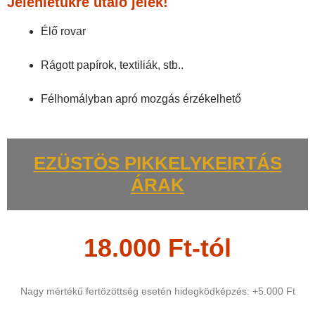
Jelenlétükre utaló jelek!
Élő rovar
Rágott papírok, textiliák, stb..
Félhomályban apró mozgás érzékelhető
EZÜSTÖS PIKKELYKEIRTÁS
ÁRAK
18.000 Ft-tól
Nagy mértékű fertözöttség esetén hidegködképzés: +5.000 Ft