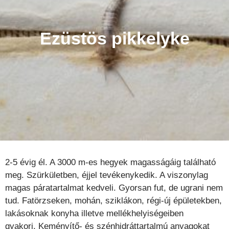
Ezüstös pikkelyke
2-5 évig él. A 3000 m-es hegyek magasságáig található
meg. Szürkületben, éjjel tevékenykedik. A viszonylag
magas páratartalmat kedveli. Gyorsan fut, de ugrani nem
tud. Fatörzseken, mohán, sziklákon, régi-új épületekben,
lakásoknak konyha illetve mellékhelyiségeiben
gyakori. Keményítő- és szénhidráttartalmú anyagokat