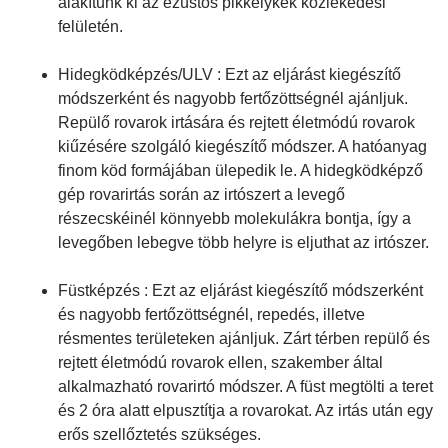
alakítunk ki az ezüstös pikkelykék közlekedési
felületén.
Hidegködképzés/ULV : Ezt az eljárást kiegészítő
módszerként és nagyobb fertőzöttségnél ajánljuk.
Repülő rovarok irtására és rejtett életmódú rovarok
kiűzésére szolgáló kiegészítő módszer. A hatóanyag
finom köd formájában ülepedik le. A hidegködképző
gép rovarirtás során az irtószert a levegő
részecskéinél könnyebb molekulákra bontja, így a
levegőben lebegve több helyre is eljuthat az irtószer.
Füstképzés : Ezt az eljárást kiegészítő módszerként
és nagyobb fertőzöttségnél, repedés, illetve
résmentes területeken ajánljuk. Zárt térben repülő és
rejtett életmódú rovarok ellen, szakember által
alkalmazható rovarirtó módszer. A füst megtölti a teret
és 2 óra alatt elpusztítja a rovarokat. Az irtás után egy
erős szellőztetés szükséges.