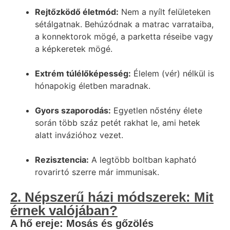
Rejtőzködő életmód:
Nem a nyílt felületeken
sétálgatnak. Behúzódnak a matrac varrataiba,
a konnektorok mögé, a parketta réseibe vagy
a képkeretek mögé.
Extrém túlélőképesség:
Élelem (vér) nélkül is
hónapokig életben maradnak.
Gyors szaporodás:
Egyetlen nőstény élete
során több száz petét rakhat le, ami hetek
alatt invázióhoz vezet.
Rezisztencia:
A legtöbb boltban kapható
rovarirtó szerre már immunisak.
2. Népszerű házi módszerek: Mit
érnek valójában?
A hő ereje: Mosás és gőzölés