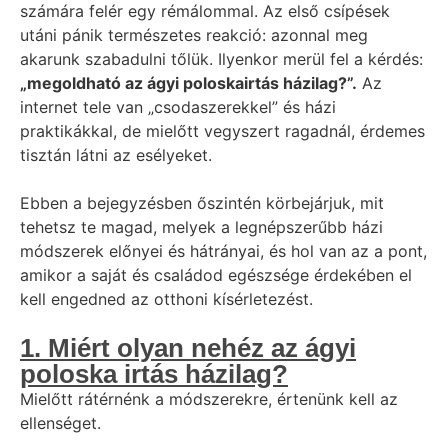
számára felér egy rémálommal. Az első csípések
utáni pánik természetes reakció: azonnal meg
akarunk szabadulni tőlük. Ilyenkor merül fel a kérdés:
„
megoldható az ágyi poloskairtás házilag?”.
Az
internet tele van „csodaszerekkel” és házi
praktikákkal, de mielőtt vegyszert ragadnál, érdemes
tisztán látni az esélyeket.
Ebben a bejegyzésben őszintén körbejárjuk, mit
tehetsz te magad, melyek a legnépszerűbb házi
módszerek előnyei és hátrányai, és hol van az a pont,
amikor a saját és családod egészsége érdekében el
kell engedned az otthoni kísérletezést.
1. Miért olyan nehéz az ágyi
poloska irtás házilag?
Mielőtt rátérnénk a módszerekre, értenünk kell az
ellenséget.