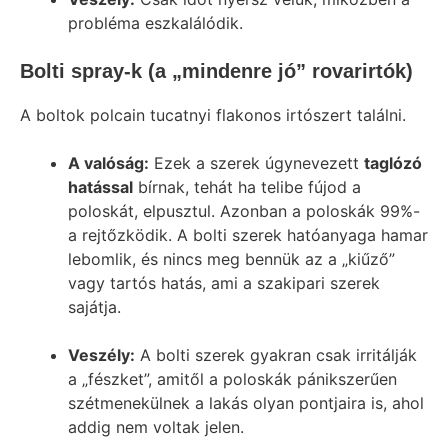
probléma eszkalálódik.
Bolti spray-k (a „mindenre jó” rovarirtók)
A boltok polcain tucatnyi flakonos irtószert találni.
A valóság:
Ezek a szerek úgynevezett
taglózó
hatással
bírnak, tehát ha telibe fújod a
poloskát, elpusztul. Azonban a poloskák 99%-
a rejtőzködik. A bolti szerek hatóanyaga hamar
lebomlik, és nincs meg bennük az a „kiűző”
vagy tartós hatás, ami a szakipari szerek
sajátja.
Veszély:
A bolti szerek gyakran csak irritálják
a „fészket”, amitől a poloskák pánikszerűen
szétmenekülnek a lakás olyan pontjaira is, ahol
addig nem voltak jelen.