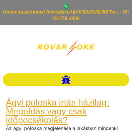
Hívjon bizalommal h
étvégén is! (H-V 08:00-20:00)
Tel.: +36-
70-779-3400
Ágyi poloska irtás házilag:
Megoldás vagy csak
időpocsékolás?
Az ágyi poloska megjelenése a lakásban mindenki