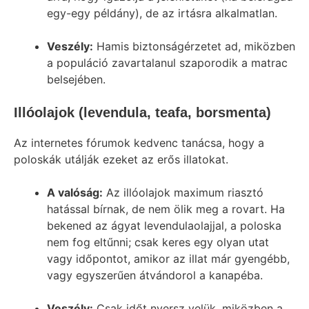
egy-egy példány), de az irtásra alkalmatlan.
Veszély:
Hamis biztonságérzetet ad, miközben
a populáció zavartalanul szaporodik a matrac
belsejében.
Illóolajok (levendula, teafa, borsmenta)
Az internetes fórumok kedvenc tanácsa, hogy a
poloskák utálják ezeket az erős illatokat.
A valóság:
Az illóolajok maximum riasztó
hatással bírnak, de nem ölik meg a rovart. Ha
bekened az ágyat levendulaolajjal, a poloska
nem fog eltűnni; csak keres egy olyan utat
vagy időpontot, amikor az illat már gyengébb,
vagy egyszerűen átvándorol a kanapéba.
Veszély:
Csak időt nyersz velük, miközben a