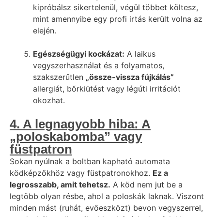
kipróbálsz sikertelenül, végül többet költesz,
mint amennyibe egy profi irtás került volna az
elején.
Egészségügyi kockázat:
A laikus
vegyszerhasználat és a folyamatos,
szakszerűtlen
„össze-vissza fújkálás”
allergiát, bőrkiütést vagy légúti irritációt
okozhat.
4. A legnagyobb hiba: A
„poloskabomba” vagy
füstpatron
Sokan nyúlnak a boltban kapható automata
ködképzőkhöz vagy füstpatronokhoz.
Ez a
legrosszabb, amit tehetsz.
A köd nem jut be a
legtöbb olyan résbe, ahol a poloskák laknak. Viszont
minden mást (ruhát, evőeszközt) bevon vegyszerrel,