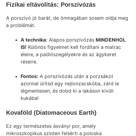
Fizikai eltávolítás: Porszívózás
A porszívó jó barát, de önmagában sosem oldja meg
a problémát.
A technika:
Alapos porszívózás
MINDENHOL
IS!
Különös figyelmet kell fordítani a matrac
éleire, a padlószegélyekre és az ágykeret
réseire.
Fontos:
A porszívózás után a porzsákot
azonnal ürítsd egy nejlonzacskóba, zárd le
légmentesen, és dobd ki a lakáson kívüli
kukába!
Kovaföld (Diatomaceous Earth)
Ez egy természetes ásványi por, amely
mikroszkopikus szinten felsérti a poloska