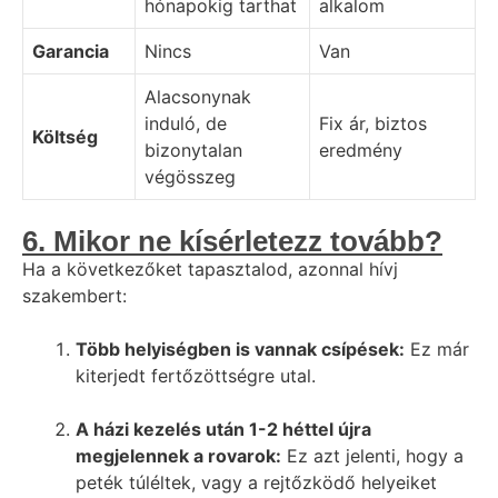
hónapokig tarthat
alkalom
Garancia
Nincs
Van
Alacsonynak
induló, de
Fix ár, biztos
Költség
bizonytalan
eredmény
végösszeg
6. Mikor ne kísérletezz tovább?
Ha a következőket tapasztalod, azonnal hívj
szakembert:
Több helyiségben is vannak csípések:
Ez már
kiterjedt fertőzöttségre utal.
A házi kezelés után 1-2 héttel újra
megjelennek a rovarok:
Ez azt jelenti, hogy a
peték túléltek, vagy a rejtőzködő helyeiket