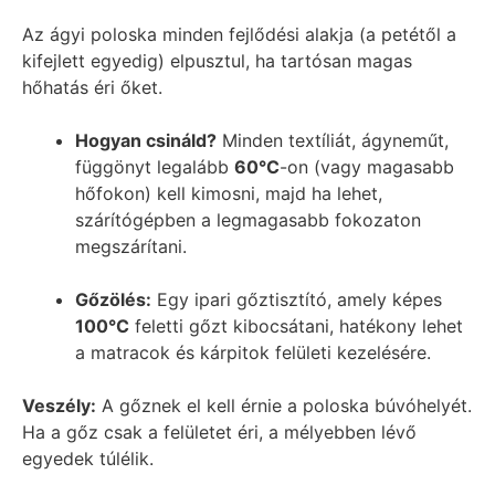
Az ágyi poloska minden fejlődési alakja (a petétől a
kifejlett egyedig) elpusztul, ha tartósan magas
hőhatás éri őket.
Hogyan csináld?
Minden textíliát, ágyneműt,
függönyt legalább
60
°C
-on (vagy magasabb
hőfokon) kell kimosni, majd ha lehet,
szárítógépben a legmagasabb fokozaton
megszárítani.
Gőzölés:
Egy ipari gőztisztító, amely képes
100
°C
feletti gőzt kibocsátani, hatékony lehet
a matracok és kárpitok felületi kezelésére.
Veszély:
A gőznek el kell érnie a poloska búvóhelyét.
Ha a gőz csak a felületet éri, a mélyebben lévő
egyedek túlélik.