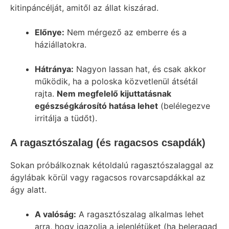
kitinpáncélját, amitől az állat kiszárad.
Előnye:
Nem mérgező az emberre és a
háziállatokra.
Hátránya:
Nagyon lassan hat, és csak akkor
működik, ha a poloska közvetlenül átsétál
rajta.
Nem megfelelő kijuttatásnak
egészségkárosító hatása lehet
(belélegezve
irritálja a tüdőt).
A ragasztószalag (és ragacsos csapdák)
Sokan próbálkoznak kétoldalú ragasztószalaggal az
ágylábak körül vagy ragacsos rovarcsapdákkal az
ágy alatt.
A valóság:
A ragasztószalag alkalmas lehet
arra, hogy igazolja a jelenlétüket (ha beleragad